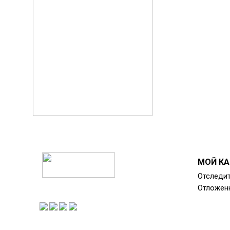
МОЙ КА
Отследит
Отложен
.
.
.