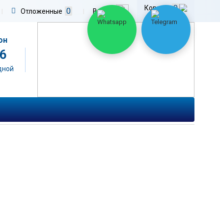
0
Корзина
0
|
Отложенные
|
Войти
он
06
одной