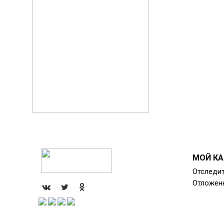
МОЙ КА
Отследит
Отложен
.
.
.