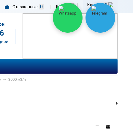
0
Корзина
0
Отложенные
|
Войти
он
06
одной
м
3000 м3/ч