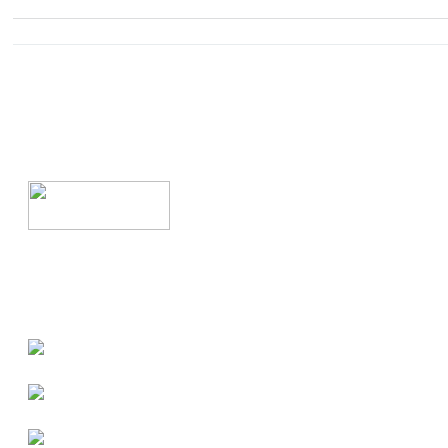
.
.
.